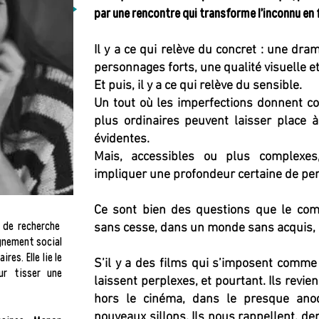
par une rencontre qui transforme l’inconnu en f
Il y a ce qui relève du concret : une dra
personnages forts, une qualité visuelle et
Et puis, il y a ce qui relève du sensible.
Un tout où les imperfections donnent co
plus ordinaires peuvent laisser place
évidentes.
Mais, accessibles ou plus complexes,
impliquer une profondeur certaine de pe
Ce sont bien des questions que le comit
 de recherche
sans cesse, dans un monde sans acquis, n
nement social
es. Elle lie le
S’il y a des films qui s’imposent comme
ur tisser une
laissent perplexes, et pourtant. Ils revi
hors le cinéma, dans le presque anod
nouveaux sillons. Ils nous rappellent, de