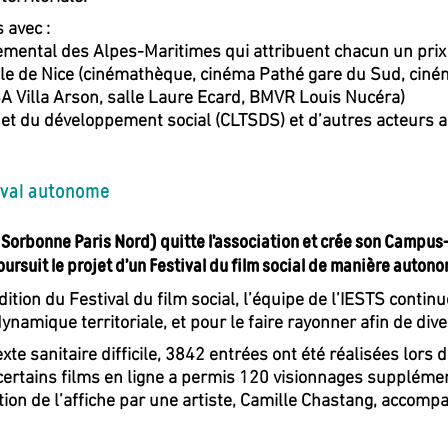
 avec :
rtemental des Alpes-Maritimes qui attribuent chacun un prix
ille de Nice (cinémathèque, cinéma Pathé gare du Sud, cin
NSA Villa Arson, salle Laure Ecard, BMVR Louis Nucéra)
l et du développement social (CLTSDS) et d’autres acteurs a
val autonome
 Sorbonne Paris Nord) quitte l’association et crée son Campus-
rsuit le projet d’un Festival du film social de manière autono
ition du Festival du film social, l’équipe de l’IESTS contin
ynamique territoriale, et pour le faire rayonner afin de dive
te sanitaire difficile, 3842 entrées ont été réalisées lors d
 à certains films en ligne a permis 120 visionnages suppléme
ion de l’affiche par une artiste, Camille Chastang, accomp