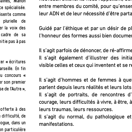
maines, Manon
entre membres du comité, pour qu’ensemb
e spécialisée.
leur ADN et de leur nécessité d’être part
présente comme
plurielle de
er la voix des
Guidé par l’éthique et par un désir de pl
e cadre de sa
l’honneur des formes aussi bien document
nitie pas à pas
Il s’agit parfois de dénoncer, de ré-affir
Il s’agit également d’illustrer des init
ter « écritures
visible celles et ceux qui inventent et se r
rseille. En fin
du concours «
Il s’agit d’hommes et de femmes à qu
er son premier
parlent depuis leurs réalités et leurs lot
 de l’Autre »,
Il s’agit de portraits, de rencontres
courage, leurs difficultés à vivre, à être,
 offerte à des
leurs traumas, leurs ressources.
 difficulté, de
Il s’agit du normal, du pathologique et
logue, dans un
manifestations.
on particulière